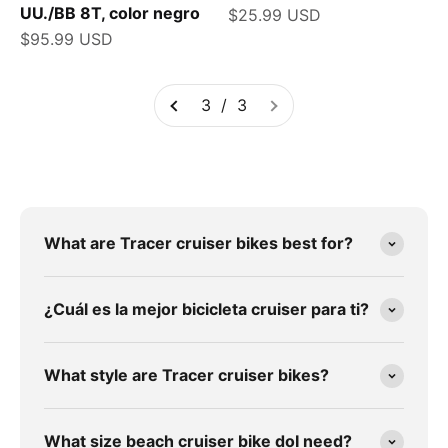
UU./BB 8T, color negro
Precio de oferta
$25.99 USD
Precio de oferta
$95.99 USD
3 / 3
What are Tracer cruiser bikes best for?
¿Cuál es la mejor bicicleta cruiser para ti?
What style are Tracer cruiser bikes?
What size beach cruiser bike doI need?