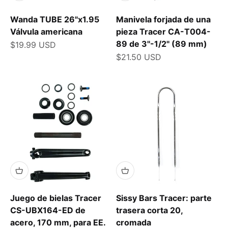
Wanda TUBE 26"x1.95
Manivela forjada de una
Válvula americana
pieza Tracer CA-T004-
89 de 3''-1/2'' (89 mm)
Precio de oferta
$19.99 USD
Precio de oferta
$21.50 USD
Juego de bielas Tracer
Sissy Bars Tracer: parte
CS-UBX164-ED de
trasera corta 20,
acero, 170 mm, para EE.
cromada