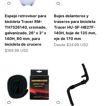
Espejo retrovisor para
Bujes delanteros y
bicicleta Tracer RM-
traseros para bicicleta
TH7526140, cromado,
Tracer HU-SF-HB27F-
galvanizado, 26" x 3" x
140H, buje de 135 mm,
140H, 80 mm, para
eje de 170 mm
bicicleta de crucero
Precio de oferta
Desde $34.99 USD
Precio de oferta
$169.99 USD