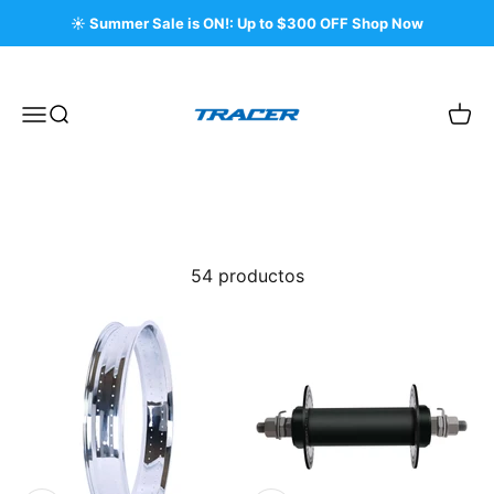
Ir al contenido
☀️ Summer Sale is ON!: Up to $300 OFF Shop Now
Tracer Bikes
Menú
Buscar
Carri
54 productos