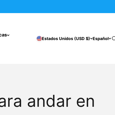
icas
Estados Unidos (USD $)
Español
B
ara andar en