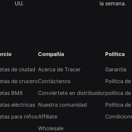
UU.
la semana.
rcio
Compañía
Política
letas de ciudad
Acerca de Tracer
Garantía
letas de crucero
Contáctenos
Política de
letas BMX
Conviértete en distribuidor
política de
letas eléctricas
Nuestra comunidad
Política d
letas para niños
Affiliate
Condicione
Wholesale