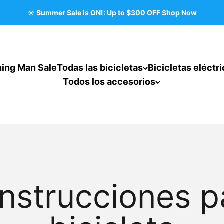
☀️ Summer Sale is ON!: Up to $300 OFF Shop Now
ning Man Sale
Todas las bicicletas
Bicicletas eléctr
Todos los accesorios
instrucciones p